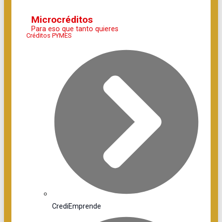
Microcréditos
Para eso que tanto quieres
Créditos PYMES
CrediEmprende