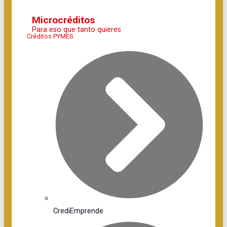
Microcréditos
Para eso que tanto quieres
Créditos PYMES
CrediEmprende