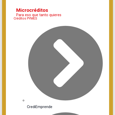
Microcréditos
Para eso que tanto quieres
Créditos PYMES
CrediEmprende