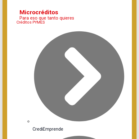
Microcréditos
Para eso que tanto quieres
Créditos PYMES
CrediEmprende