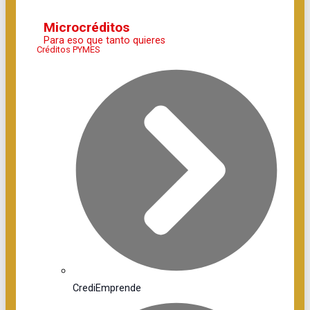
Microcréditos
Para eso que tanto quieres
Créditos PYMES
CrediEmprende