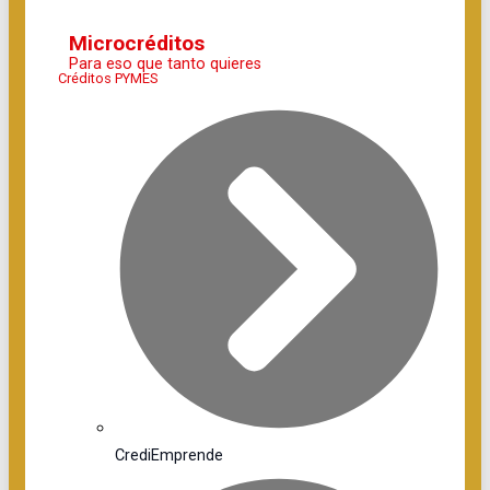
Microcréditos
Para eso que tanto quieres
Créditos PYMES
CrediEmprende